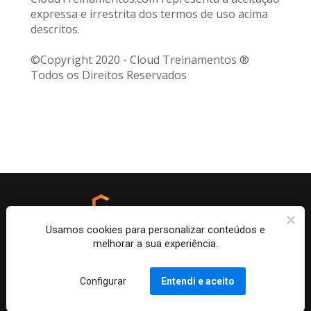
expressa e irrestrita dos termos de uso acima 
descritos.
©Copyright 2020 - Cloud Treinamentos ® 
Todos os Direitos Reservados
Usamos cookies para personalizar conteúdos e
melhorar a sua experiência.
Copyright 2022 - Cloud Treinamentos - Todos os 
Direitos Reservados
Configurar
Entendi e aceito
Política de Privacidade
 | 
Termos de Uso