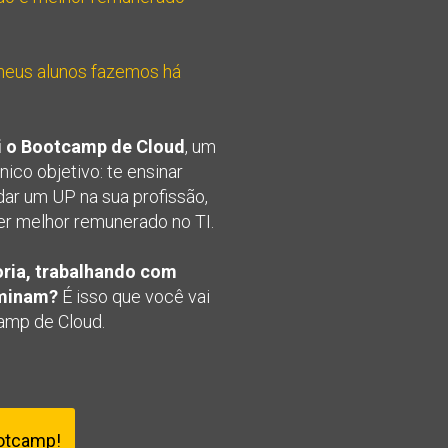
meus alunos fazemos há 
ei o Bootcamp de Cloud
, um 
co objetivo: te ensinar 
dar um UP na sua profissão, 
ser melhor remunerado no TI.
ria, trabalhando com 
ominam?
 É isso que você vai 
camp de Cloud.
ootcamp!