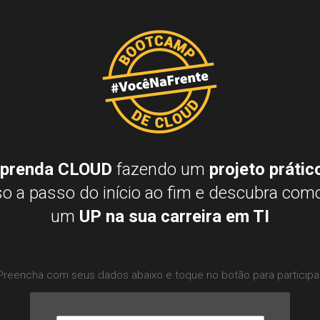
prenda CLOUD
 fazendo um 
projeto prátic
o a passo do início ao fim e descubra como
um 
UP na sua carreira em TI
Preencha com seus dados abaixo e toque no botão para participa