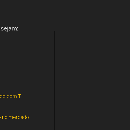
esejam:
ndo com TI
o
 no mercado