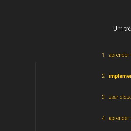
Um tre
aprender 
implemen
usar cloud
aprender