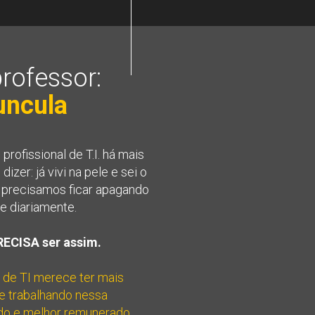
rofessor:
uncula
ofissional de T.I. há mais 
zer: já vivi na pele e sei o 
I precisamos ficar apagando 
ue diariamente.
RECISA ser assim.
 de TI merece ter mais 
e trabalhando nessa 
zado e melhor remunerado 