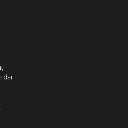
o
, 
 dar 
r