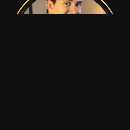
Leandro Porciuncula
Opaa! Me chamo Leandro!Sou CTO da 
CloudTreinamentos e UpperStack, profissional de T.I. há 
mais de 20 anos.E mais recentemente descobri um Jeito 