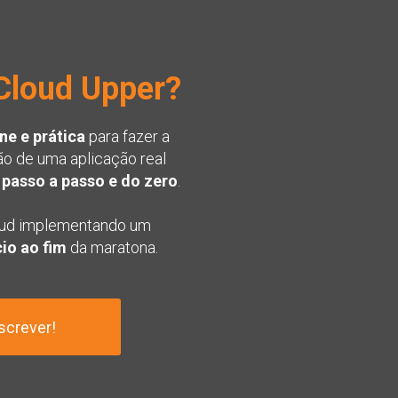
Cloud Upper?
ne e prática
 para fazer a 
 de uma aplicação real 
 
passo a passo e do zero
.
oud implementando um 
cio ao fim
 da maratona.
screver!