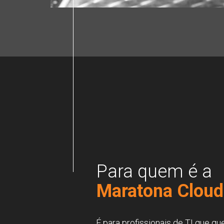
Para quem é a
Maratona Clou
d
É para profissionais de TI que q