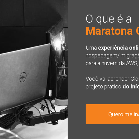
O que é a
Maratona 
Uma 
experiência onli
hospedagem/ migração
para a nuvem da AWS,
Você vai aprender Cl
projeto prático 
do iní
Quero me in