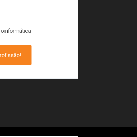
roinformática
rofissão!