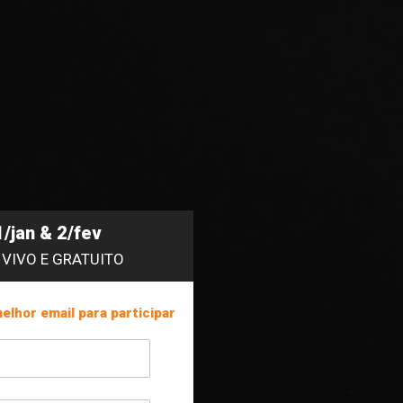
1/jan & 2/fev
 VIVO E GRATUITO
elhor email 
para
 participar 