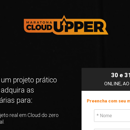
30 e 3
um projeto prático 
ONLINE, AO
adquira as 
árias para:
Preencha com seu m
eto real em Cloud do zero 
al.