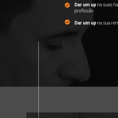
Dar um up
 na suas ha
profissão.
Dar um up
 na sua re