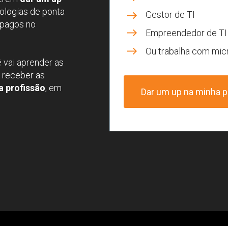
ologias de ponta 
Gestor de TI
pagos no 
Empreendedor de TI
Ou trabalha com mic
ê vai aprender as 
 receber as 
a profissão
, em 
Dar um up na minha p