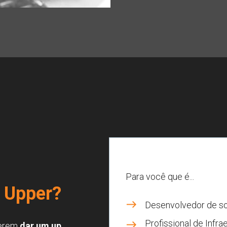
Para você que é...
 U
pper?
Desenvolvedor de s
Profissional de Infra
uerem 
dar um up 